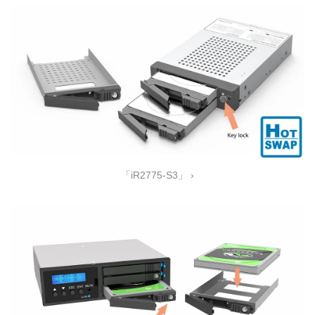
「iR2775-S3」 ›