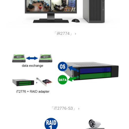
「iR2774」 ›
「iT2776-S3」 ›