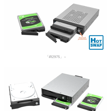
「iR2975」 ›