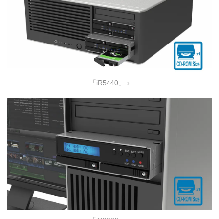
「iR5440」 ›