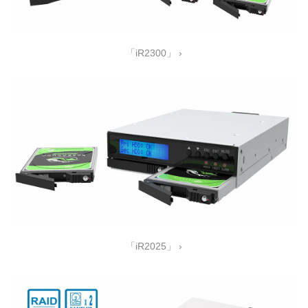
「iR2300」 ›
「iR2025」 ›