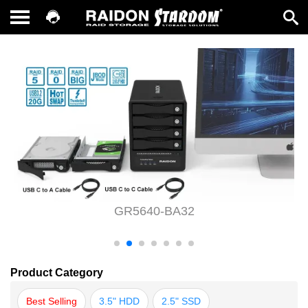
GR5640-BA32
Product Category
Best Selling
3.5" HDD
2.5" SSD