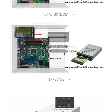
「iT8776-S3 (EOL)」 ›
「iT1775C-S3」 ›