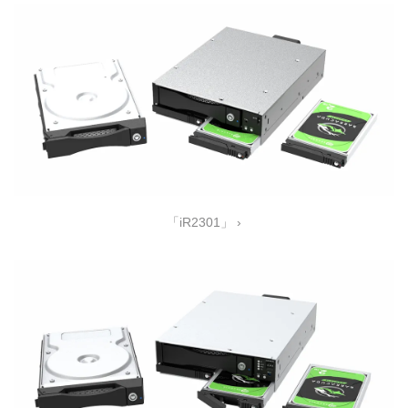
「iR2301」 ›