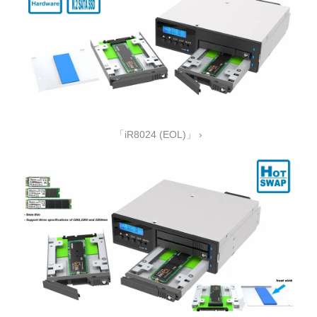
「iR8024 (EOL)」 ›