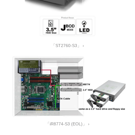
「ST2760-S3」 ›
「iR8774-S3 (EOL)」 ›