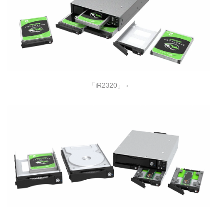
「iR2320」 ›