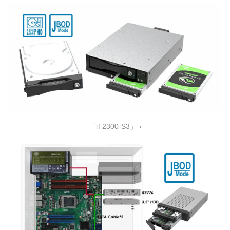
「iT2300-S3」 ›