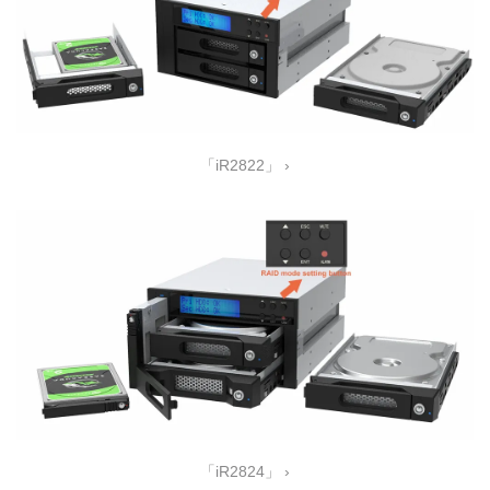
「iR2822」 ›
「iR2824」 ›