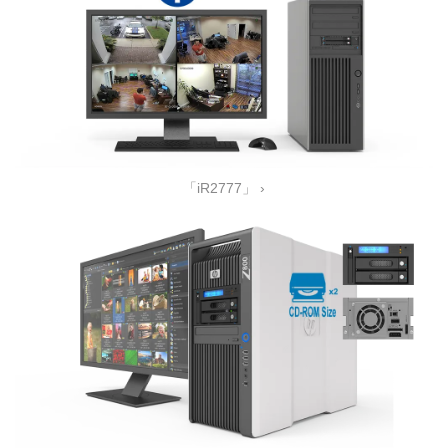
「iR2777」 ›