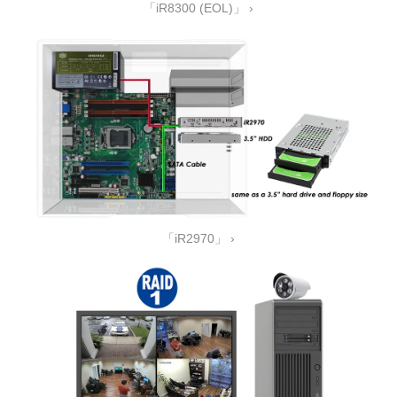
「iR8300 (EOL)」 ›
「iR2970」 ›