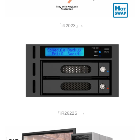
「iR2023」 ›
「iR2622S」 ›