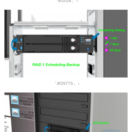
「iR2026」 ›
「iR2977S」 ›