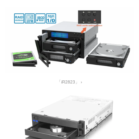
「iR2823」 ›