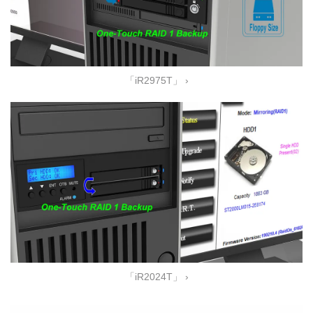
「iR2975T」 ›
「iR2024T」 ›