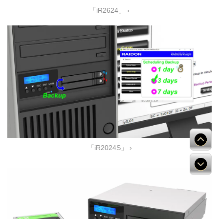
「iR2624」 ›
「iR2024S」 ›