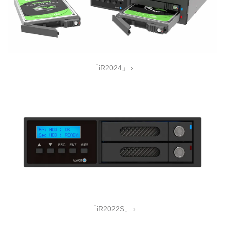
「iR2024」 ›
「iR2022S」 ›